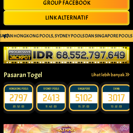
GROUP FACEBOOK
LINK ALTERNATIF
KONG POOLS, SYDNEY POOLS DAN SINGAPORE POOLS DENGAN HADIA
Pasaran Togel
Lihat lebih banyak
SYDNEY POOLS
SINGAPORE
CHINA
INDIANA MIDDAY
2413
5102
3017
6393
11 : 42 : 02
15 : 37 : 02
13 : 22 : 02
22 : 12 : 02