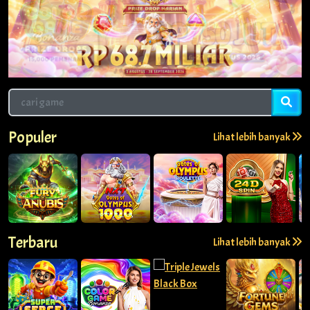
Populer
Lihat lebih banyak
Terbaru
Lihat lebih banyak