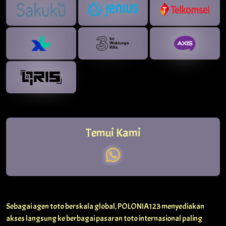
Temui Kami
Sebagai agen toto berskala global, POLONIA123 menyediakan
akses langsung ke berbagai pasaran toto internasional paling