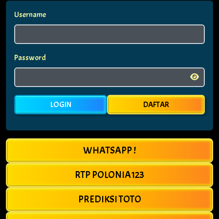
Username
Password
LOGIN
DAFTAR
WHATSAPP !
RTP POLONIA123
PREDIKSI TOTO