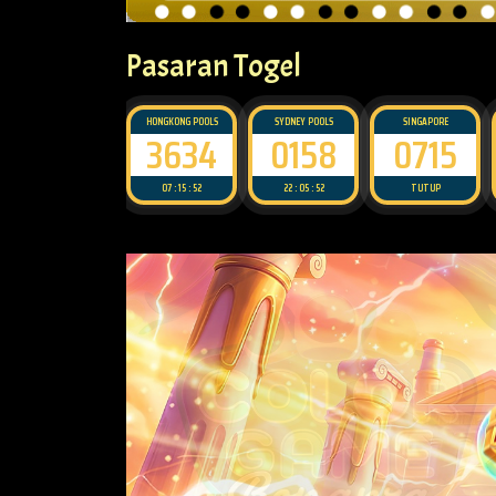
Pasaran Togel
HONGKONG POOLS
SYDNEY POOLS
SINGAPORE
CHINA
3634
0158
0715
0119
07 : 15 : 49
22 : 05 : 49
TUTUP
TUTUP