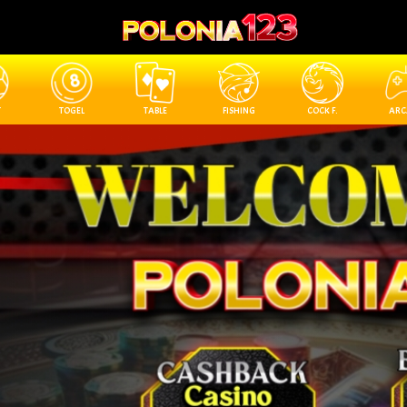
T
TOGEL
TABLE
FISHING
COCK F.
ARC