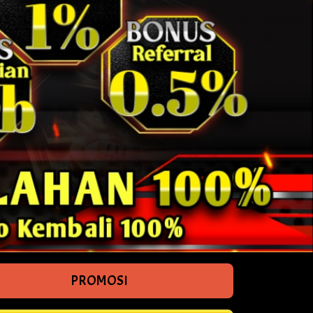
PROMOSI