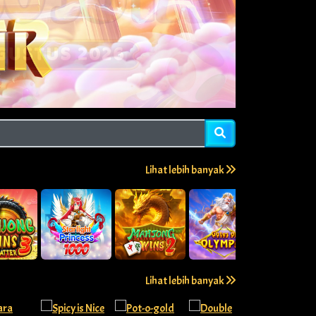
Lihat lebih banyak
Lihat lebih banyak