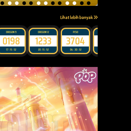
Lihat lebih banyak
OREGON 12
PCSO
BULLSEYE
TOTOMACAU 00:00
1233
3704
4853
6529
20 : 15 : 49
04 : 30 : 49
20 : 20 : 49
08 : 25 : 49