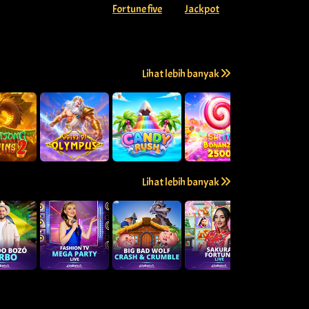
Lihat lebih banyak
Lihat lebih banyak