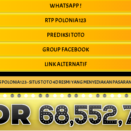
WHATSAPP !
RTP POLONIA123
PREDIKSI TOTO
GROUP FACEBOOK
LINK ALTERNATIF
 4D RESMI YANG MENYEDIAKAN PASARAN HONGKONG POOLS, SYDNEY