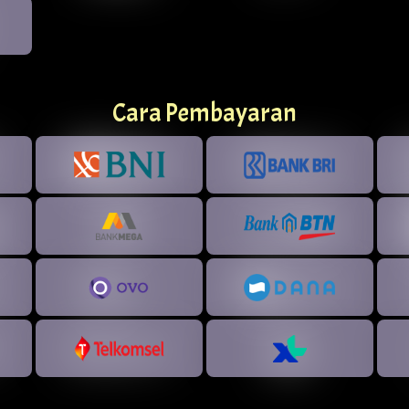
Cara Pembayaran