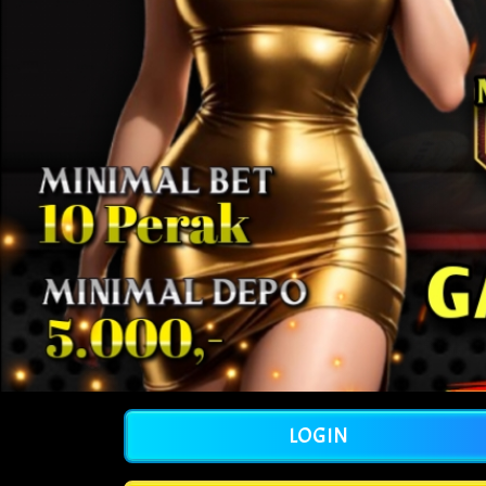
LOGIN