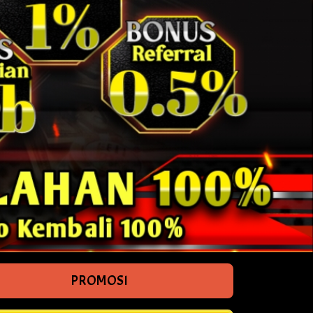
PROMOSI