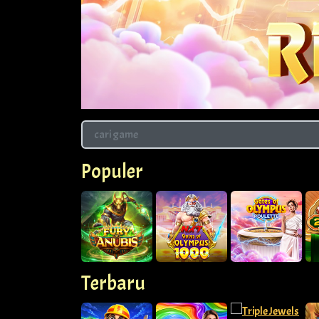
Populer
Terbaru