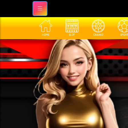
HOME
SLOT
CASINO
SPOR