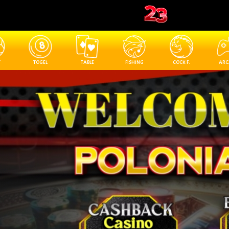
T
TOGEL
TABLE
FISHING
COCK F.
ARC