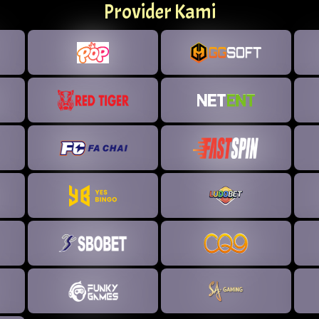
Provider Kami