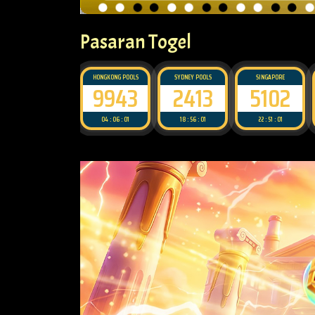
Pasaran Togel
HONGKONG POOLS
SYDNEY POOLS
SINGAPORE
CHINA
9943
2413
5102
3017
04 : 05 : 59
18 : 55 : 59
22 : 50 : 59
20 : 35 : 59