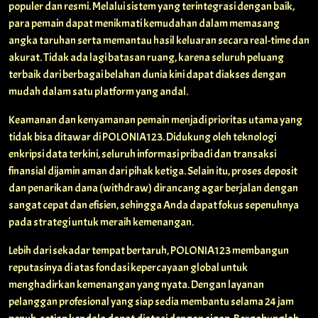
populer dan resmi. Melalui sistem yang terintegrasi dengan baik,
para pemain dapat menikmati kemudahan dalam memasang
angka taruhan serta memantau hasil keluaran secara real-time dan
akurat. Tidak ada lagi batasan ruang, karena seluruh peluang
terbaik dari berbagai belahan dunia kini dapat diakses dengan
mudah dalam satu platform yang andal.
Keamanan dan kenyamanan pemain menjadi prioritas utama yang
tidak bisa ditawar di POLONIA123. Didukung oleh teknologi
enkripsi data terkini, seluruh informasi pribadi dan transaksi
finansial dijamin aman dari pihak ketiga. Selain itu, proses deposit
dan penarikan dana (withdraw) dirancang agar berjalan dengan
sangat cepat dan efisien, sehingga Anda dapat fokus sepenuhnya
pada strategi untuk meraih kemenangan.
Lebih dari sekadar tempat bertaruh, POLONIA123 membangun
reputasinya di atas fondasi kepercayaan global untuk
menghadirkan kemenangan yang nyata. Dengan layanan
pelanggan profesional yang siap sedia membantu selama 24 jam