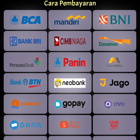
Cara Pembayaran