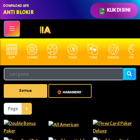
DOWNLOAD APK
KLIK DI SINI
ANTI BLOKIR
SLOT
CASINO
SPORT
TOGEL
TABLE
FISHING
COCK F.
Semua
Page
1