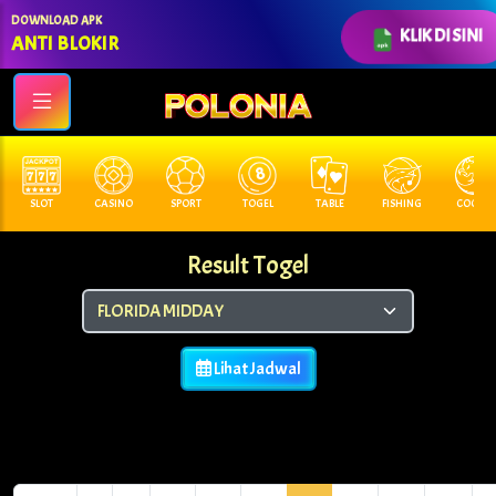
DOWNLOAD APK
KLIK DI SINI
ANTI BLOKIR
SLOT
CASINO
SPORT
TOGEL
TABLE
FISHING
COCK F.
Result Togel
Lihat Jadwal