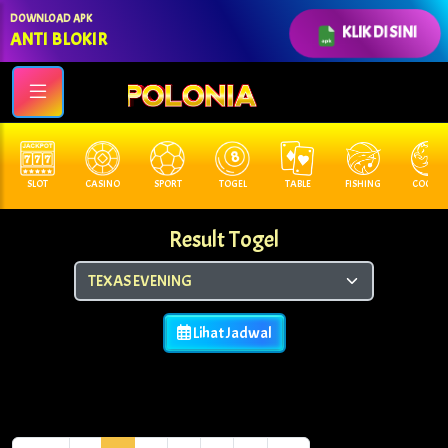
DOWNLOAD APK
KLIK DI SINI
ANTI BLOKIR
SLOT
CASINO
SPORT
TOGEL
TABLE
FISHING
COCK F.
Result Togel
Lihat Jadwal