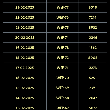
23-02-2025
WEP-77
3018
22-02-2025
WEP-76
7214
21-02-2025
WEP-75
8932
20-02-2025
WEP-74
0346
19-02-2025
WEP-73
1562
18-02-2025
WEP-72
8008
17-02-2025
WEP-71
3273
16-02-2025
WEP-70
5251
15-02-2025
WEP-69
7391
14-02-2025
WEP-68
2047
13-02-2025
WEP-67
5077