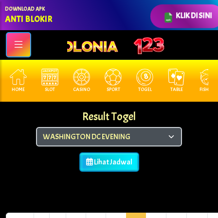
DOWNLOAD APK
KLIK DI SINI
ANTI BLOKIR
HOME
SLOT
CASINO
SPORT
TOGEL
TABLE
FISHING
Result Togel
Lihat Jadwal