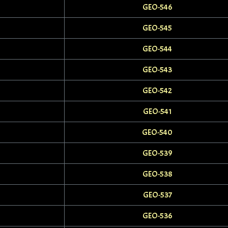
GEO-546
GEO-545
GEO-544
GEO-543
GEO-542
GEO-541
GEO-540
GEO-539
GEO-538
GEO-537
GEO-536