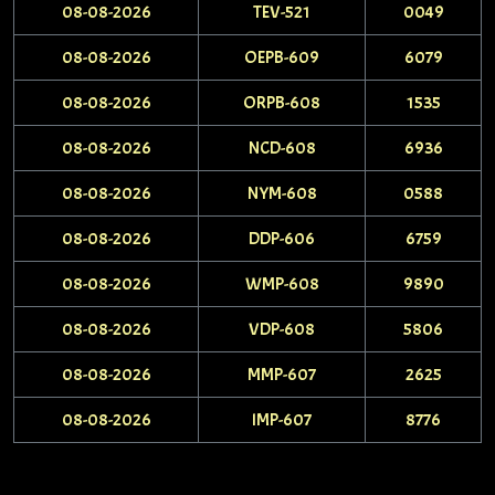
08-08-2026
TEV-521
0049
08-08-2026
OEPB-609
6079
08-08-2026
ORPB-608
1535
08-08-2026
NCD-608
6936
08-08-2026
NYM-608
0588
08-08-2026
DDP-606
6759
08-08-2026
WMP-608
9890
08-08-2026
VDP-608
5806
08-08-2026
MMP-607
2625
08-08-2026
IMP-607
8776