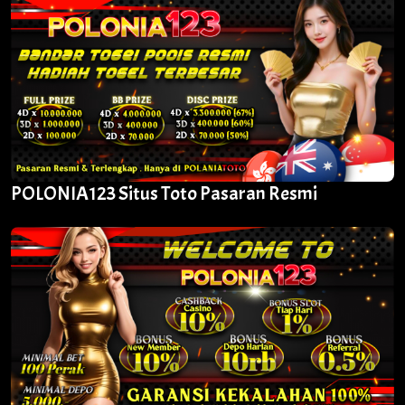
POLONIA123 Situs Toto Pasaran Resmi