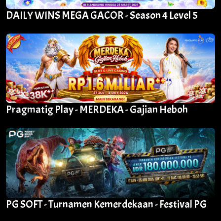
DAILY WINS MEGA GACOR - Season 4 Level 5
Pragmatig Play - MERDEKA - Gajian Heboh
PG SOFT - Turnamen Kemerdekaan - Festival PG