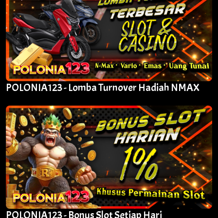
POLONIA123 - Lomba Turnover Hadiah NMAX
POLONIA123 - Bonus Slot Setiap Hari