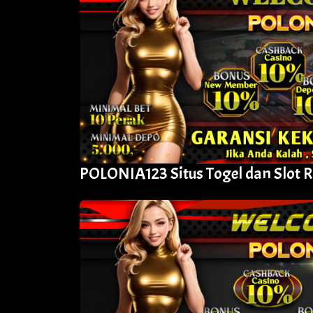
POLONIA123 Situs Togel dan Slot R