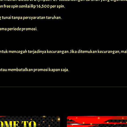
free spin senilai Rp 16,500 per spin.
 tunai tanpa persyaratan taruhan.
ama periode promosi.
 untuk mencegah terjadinya kecurangan. Jika ditemukan kecurangan, m
atau membatalkan promosi kapan saja.