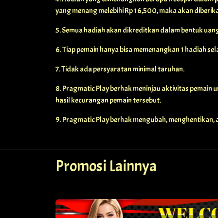
yang menang melebihi Rp 16,500, maka akan diberikan 
5. Semua hadiah akan dikreditkan dalam bentuk uang
6. Tiap pemain hanya bisa memenangkan 1 hadiah sel
7. Tidak ada persyaratan minimal taruhan.
8. Pragmatic Play berhak meninjau aktivitas pemain
hasil kecurangan pemain tersebut.
9. Pragmatic Play berhak mengubah, menghentikan, 
Promosi Lainnya