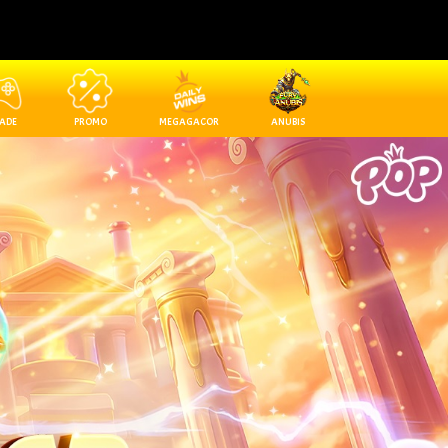
ADE
PROMO
MEGAGACOR
ANUBIS