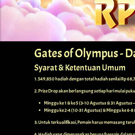
Gates of Olympus - Da
Syarat & Ketentuan Umum
1. 549,850 hadiah dengan total hadiah senilai Rp 6
2. Prize Drop akan berlangsung setiap hari mulai puk
Minggu ke 1 & ke 5 (3-10 Agustus & 31 Agustus –
Minggu ke 2-4 (10-31 Agustus) & Minggu ke 6-8 
3. Untuk terkualifikasi, Pemain harus memasang tar
4. Hadiah yang dimenangkan berupa freespin dalam 