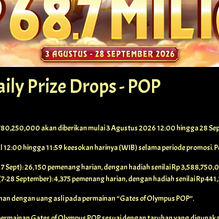
ily Prize Drops - POP
8,780,250,000 akan diberikan mulai 3 Agustus 2026 12:00 hingga 28 Se
ul 12:00 hingga 11:59 keesokan harinya (WIB) selama periode promosi. P
 7 Sept): 26,150 pemenang harian, dengan hadiah senilai Rp 3,588,750,0
(7-28 September): 4,375 pemenang harian, dengan hadiah senilai Rp 441,
uhan dengan uang asli pada permainan “Gates of Olympus POP”.
permainan Gates of Olympus POP sesuai dengan taruhan yang digunaka